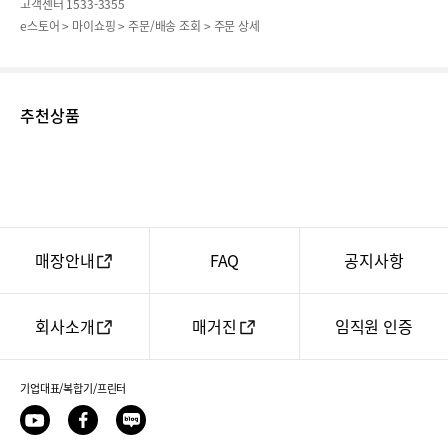
고객센터 1533-3355
e스토어 > 마이쇼핑 > 주문/배송 조회 > 주문 상세
추천상품
매장안내
FAQ
공지사항
회사소개
매거진
임직원 인증
기업대표/복합기/프린터
유
페
네
투
이
이