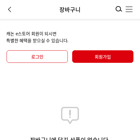
검
장바구니
이
메
색
전
뉴
장
페
열
이
기
바
캐논 e스토어 회원이 되시면
지
특별한 혜택을 받으실 수 있습니다.
이
구
동
니
로그인
회원가입
장바구니에 담긴 상품이 없습니다.