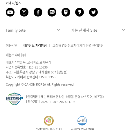
브
카메라/렌즈
스
버
북
블
유
인
페
네
네
카
트
로
투
스
이
이
이
카
위
그
브
타
스
버
버
오
터
Family Site
캐논 관계사 Site
그
북
블
포
스
램
로
스
토
그
트
리
이용약관
개인정보 처리방침
고정형 영상정보처리기기 운영 관리방침
캐논코리아 (주)
대표자 : 박정우, 코시미즈 요시유키
사업자등록번호 : 120-81-15636
주소 : 서울특별시 강남구 테헤란로 607 (삼성동)
복합기 • 카메라 컨택센터 : 1533-3355
Copyright © CANON KOREA All Rights reserved
[인증범위] 캐논코리아 온라인 쇼핑몰 운영 (e스토어, 비즈몰)
[유효기간] 2024.11.20 ~ 2027.11.19
가족친화 우수기업
소비자 중심 경영