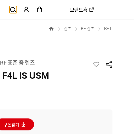
브랜드홈
홈
RF-L
렌즈
RF 렌즈
RF 표준 줌 렌즈
F4L IS USM
상
국산업의 고객만족도
쿠폰받기