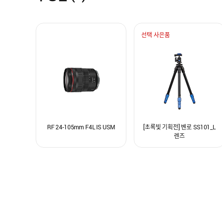
선택 사은품
RF 24-105mm F4L IS USM
[초록빛 기획전] 벤로 SS101_L
렌즈