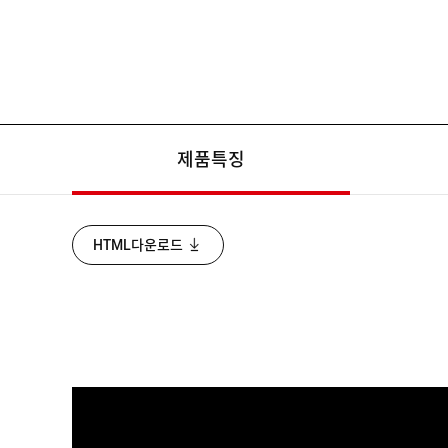
RF24-105mm F4L IS USM
제품특징
HTML다운로드