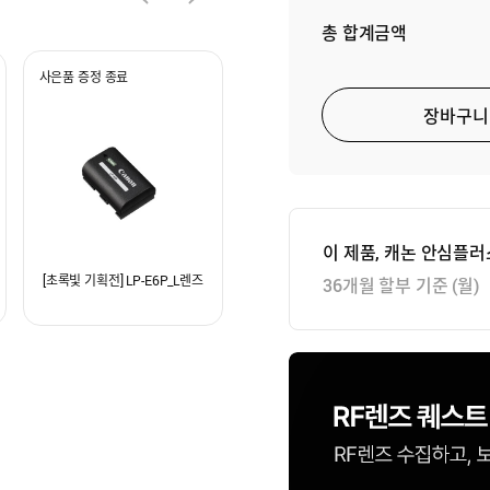
총 합계금액
사은품 증정 종료
장바구니
이 제품, 캐논 안심플
[초록빛 기획전] LP-E6P_L렌즈
36개월 할부 기준 (월)