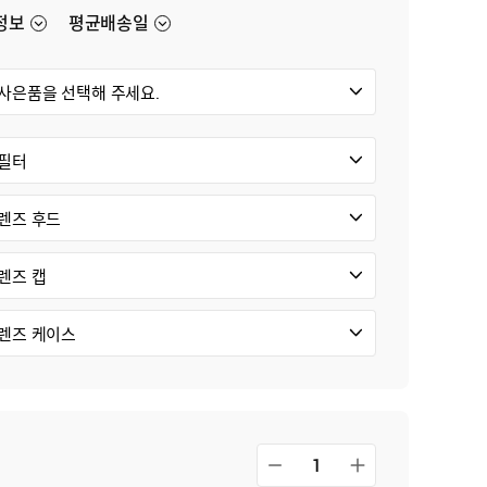
 넘어서다
용 복합기 2개 부문 1위
정보
평균배송일
/렌즈
/프린터
사은품을 선택해 주세요.
필터
렌즈 후드
렌즈 캡
렌즈 케이스