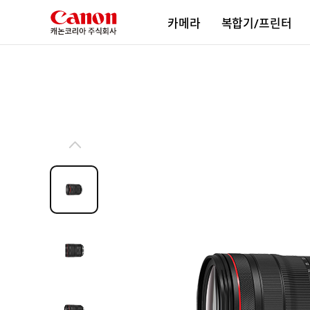
본
카메라
복합기/프린터
문
바
로
가
기