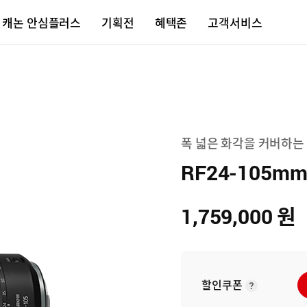
캐논 안심플러스
기획전
혜택존
고객서비스
폭 넓은 화각을 커버하는 
RF24-105mm 
1,759,000
원
할인쿠폰
사진과 영
2023 한