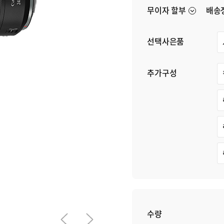
그 프레임을
사무용·가정
무이자 할부
배송
카메라
복합기
선택사은품
추가구성
수량