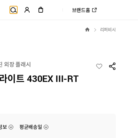
브랜드홈
홈
리퍼비시
진 외장 플래시
이트 430EX III-RT
정보
평균배송일
상
국산업의 고객만족도