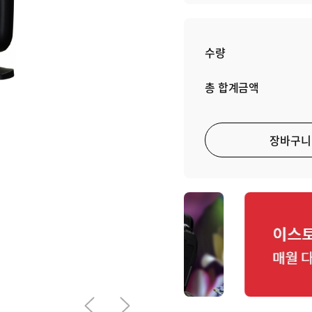
그 프레임을
사무용·가정
카메라
복합기
수량
총 합계금액
장바구니