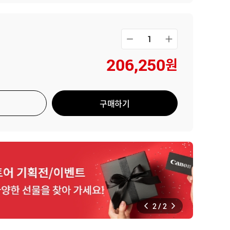
 넘어서다
용 복합기 2개 부문 1위
/렌즈
/프린터
206,250
원
구매하기
2
/
2