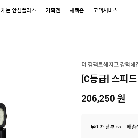
캐논 안심플러스
기획전
혜택존
고객서비스
더 컴팩트해지고 강력해
[C등급] 스피드라
206,250
원
무이자 할부
배송
사진과 영
2023 한