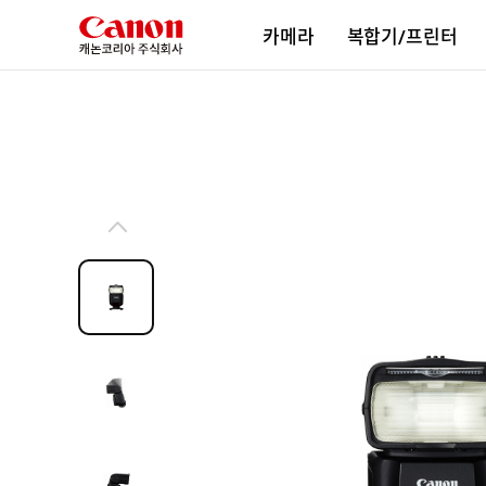
본
카메라
복합기/프린터
문
바
로
가
기