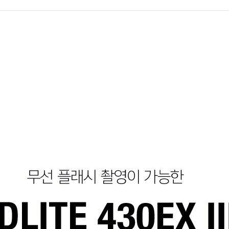
LITE 430EX III - RT