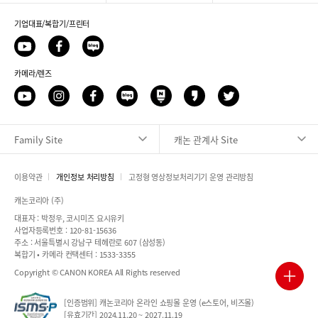
기업대표/복합기/프린터
유
페
네
투
이
이
브
카메라/렌즈
스
버
북
블
유
인
페
네
네
카
트
로
투
스
이
이
이
카
위
그
브
타
스
버
버
오
터
Family Site
캐논 관계사 Site
그
북
블
포
스
램
로
스
토
그
트
리
이용약관
개인정보 처리방침
고정형 영상정보처리기기 운영 관리방침
캐논코리아 (주)
대표자 : 박정우, 코시미즈 요시유키
사업자등록번호 : 120-81-15636
주소 : 서울특별시 강남구 테헤란로 607 (삼성동)
복합기 • 카메라 컨택센터 : 1533-3355
Copyright © CANON KOREA All Rights reserved
quick
[인증범위] 캐논코리아 온라인 쇼핑몰 운영 (e스토어, 비즈몰)
[유효기간] 2024.11.20 ~ 2027.11.19