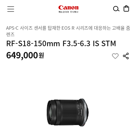
검
장
캐
메
색
바
뉴
구
논
열
니
APS-C 사이즈 센서를 탑재한 EOS R 시리즈에 대응하는 고배율 줌
기
렌즈
코
RF-S18-150mm F3.5-6.3 IS STM
리
649,000
원
공
아
유
하
주
기
식
회
사