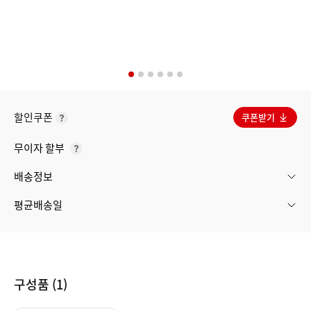
할인쿠폰
쿠폰받기
쿠
폰
무이자 할부
정
무
책
이
배송정보
자
할
평균배송일
부
구성품 (1)