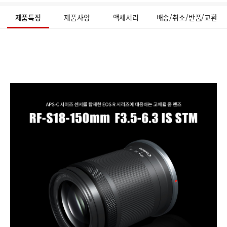
유
하
제품특징
제품사양
액세서리
배송/취소/반품/교환
기