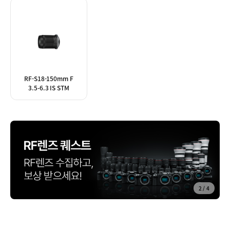
RF-S18-150mm F
3.5-6.3 IS STM
2
/
4
공