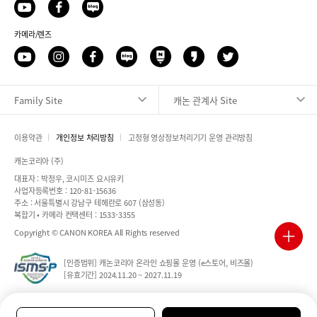
유
페
네
투
이
이
브
카메라/렌즈
스
버
북
블
유
인
페
네
네
카
트
로
투
스
이
이
이
카
위
그
브
타
스
버
버
오
터
Family Site
캐논 관계사 Site
그
북
블
포
스
램
로
스
토
그
트
리
이용약관
개인정보 처리방침
고정형 영상정보처리기기 운영 관리방침
캐논코리아 (주)
대표자 : 박정우, 코시미즈 요시유키
사업자등록번호 : 120-81-15636
주소 : 서울특별시 강남구 테헤란로 607 (삼성동)
복합기 • 카메라 컨택센터 : 1533-3355
Copyright © CANON KOREA All Rights reserved
quick
[인증범위] 캐논코리아 온라인 쇼핑몰 운영 (e스토어, 비즈몰)
[유효기간] 2024.11.20 ~ 2027.11.19