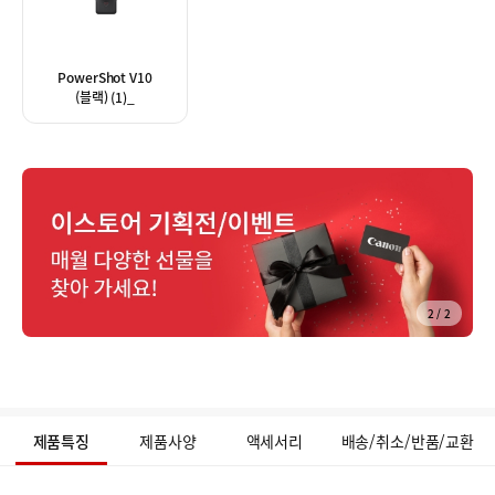
PowerShot V10
(블랙) (1)_
2
/
2
공
유
하
제품특징
제품사양
액세서리
배송/취소/반품/교환
기