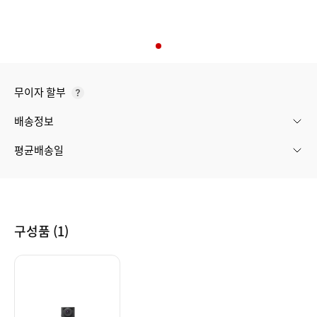
무이자 할부
무
이
배송정보
자
할
평균배송일
부
구성품 (1)