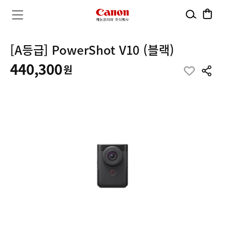
검
장
캐
메
색
바
뉴
구
논
열
니
[A등급] PowerShot V10 (블랙)
기
코
440,300
원
공
리
유
하
아
기
주
식
회
사