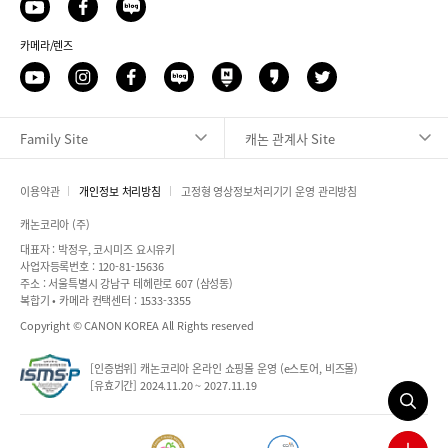
유
페
네
투
이
이
브
카메라/렌즈
스
버
북
블
유
인
페
네
네
카
트
로
투
스
이
이
이
카
위
그
브
타
스
버
버
오
터
Family Site
캐논 관계사 Site
그
북
블
포
스
램
로
스
토
그
트
리
이용약관
개인정보 처리방침
고정형 영상정보처리기기 운영 관리방침
캐논코리아 (주)
대표자 : 박정우, 코시미즈 요시유키
사업자등록번호 : 120-81-15636
주소 : 서울특별시 강남구 테헤란로 607 (삼성동)
복합기 • 카메라 컨택센터 : 1533-3355
Copyright © CANON KOREA All Rights reserved
[인증범위] 캐논코리아 온라인 쇼핑몰 운영 (e스토어, 비즈몰)
[유효기간] 2024.11.20 ~ 2027.11.19
searc
popup