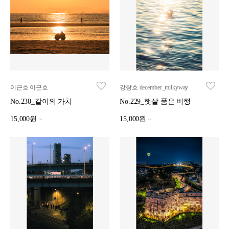
이근호 이근호
강창호 december_milkyway
No.230_같이의 가치
No.229_햇살 품은 비행
15,000원
15,000원
~
~