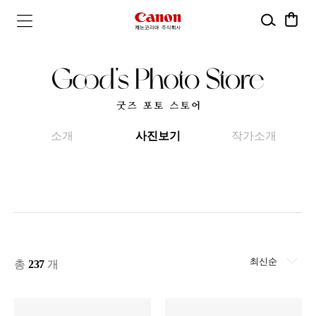
검
장
캐
메
색
바
뉴
구
논
열
니
기
코
리
소개
사진보기
작가소개
아
주
식
회
최신순
총
237
개
사