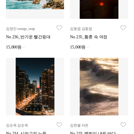
김영민 orange_snap
김동엽 김동엽
No.236_반가운 빨간등대
No.235_황혼 속 여정
15,000원
15,000원
~
~
김순욱 김순욱
김한별 라온
No.234_시카고의 노을
No.233_별빛이 내린 바다