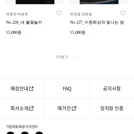
배용현 배용현
한병철 한병철
No.228_내 불꽃놀이
No.227_수원화성의 빛나는 밤
15,000원
15,000원
~
~
더보기
매장안내
FAQ
공지사항
회사소개
매거진
임직원 인증
기업대표/복합기/프린터