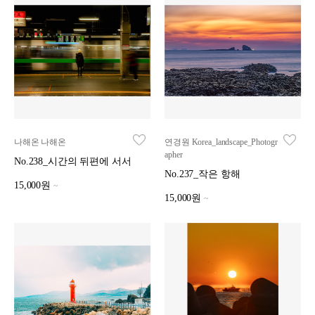
나해온 나해온
연경원 Korea_landscape_Photogr
apher
No.238_시간의 뒤편에 서서
No.237_작은 항해
15,000원
~
15,000원
~