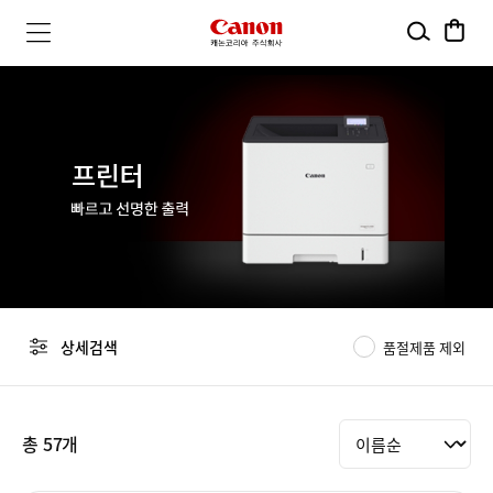
검
장
캐
메
색
바
뉴
구
페
논
열
니
기
이
코
지
리
전
체
아
제
주
목
식
상세검색
품절제품 제외
필터
회
사
총
57
개