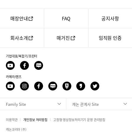
매장안내
FAQ
공지사항
회사소개
매거진
임직원 인증
기업대표/복합기/프린터
유
페
네
투
이
이
브
카메라/렌즈
스
버
북
블
유
인
페
네
네
카
트
로
투
스
이
이
이
카
위
그
브
타
스
버
버
오
터
Family Site
캐논 관계사 Site
그
북
블
포
스
램
로
스
토
그
트
리
이용약관
개인정보 처리방침
고정형 영상정보처리기기 운영 관리방침
캐논코리아 (주)