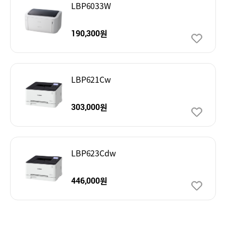
LBP6033W
원
190,300
LBP621Cw
원
303,000
LBP623Cdw
원
446,000