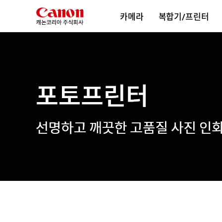
본
카메라
복합기/프린터
문
바
로
가
기