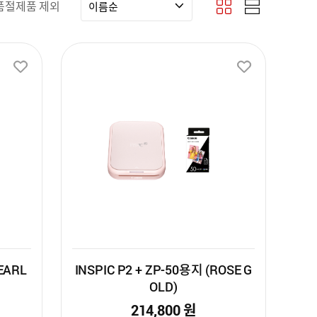
 넘어서다
용 복합기 2개 부문 1위
품절제품 제외
이름순
/렌즈
/프린터
PEARL
INSPIC P2 + ZP-50용지 (ROSE G
OLD)
214,800
원