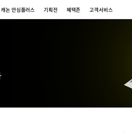
캐논 안심플러스
기획전
혜택존
고객서비스
사진과 영
2023 한